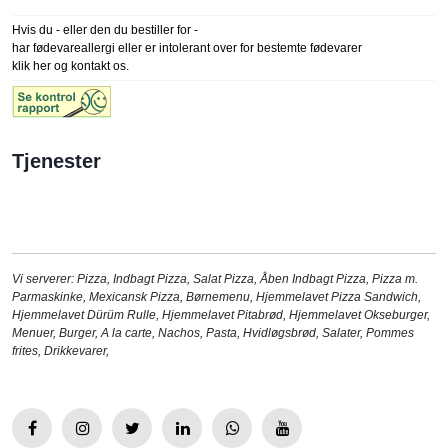
Hvis du - eller den du bestiller for -
har fødevareallergi eller er intolerant over for bestemte fødevarer
klik her og kontakt os.
Tjenester
Vi serverer:
Pizza
,
Indbagt Pizza
,
Salat Pizza
,
Åben Indbagt Pizza
,
Pizza m.
Parmaskinke
,
Mexicansk Pizza
,
Børnemenu
,
Hjemmelavet Pizza Sandwich
,
Hjemmelavet Dürüm Rulle
,
Hjemmelavet Pitabrød
,
Hjemmelavet Okseburger
,
Menuer
,
Burger
,
A la carte
,
Nachos
,
Pasta
,
Hvidløgsbrød
,
Salater
,
Pommes
frites
,
Drikkevarer
,